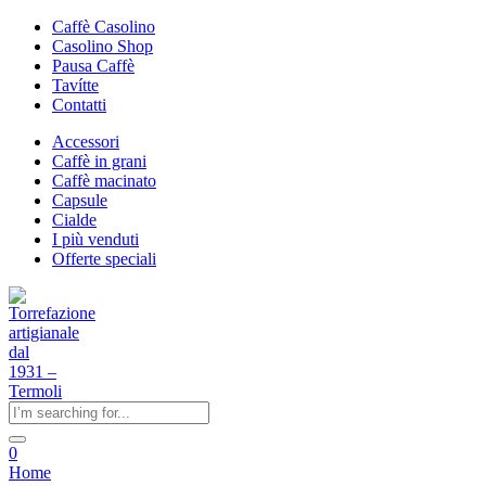
Caffè Casolino
Casolino Shop
Pausa Caffè
Tavítte
Contatti
Accessori
Caffè in grani
Caffè macinato
Capsule
Cialde
I più venduti
Offerte speciali
0
Home