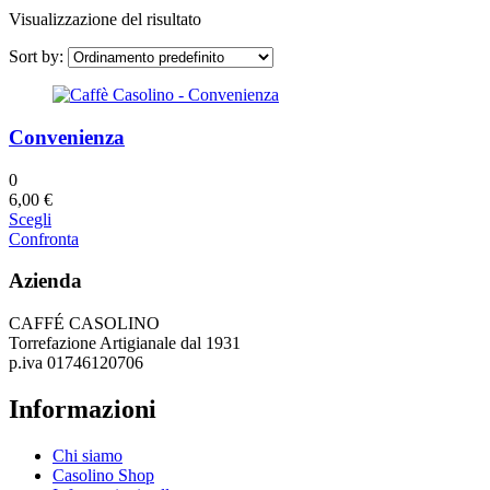
Visualizzazione del risultato
Sort by:
Convenienza
0
6,00
€
Questo
Scegli
prodotto
Confronta
ha
più
Azienda
varianti.
Le
CAFFÉ CASOLINO
opzioni
Torrefazione Artigianale dal 1931
possono
p.iva 01746120706
essere
scelte
Informazioni
nella
pagina
del
Chi siamo
prodotto
Casolino Shop